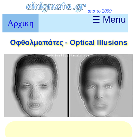
απο το 2009
☰ Menu
Αρχικη
Οφθαλμαπάτες - Optical Illusions