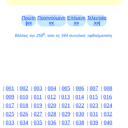
Πρώτη
Προηγούμενη
Επόμενη
Τελευταία
|<<
<<
>>
>>|
η
Βλέπεις την 258
, απο τις 344 συνολικά, οφθαλμαπάτη.
|
001
|
002
|
003
|
004
|
005
|
006
|
007
|
008
|
009
|
010
|
011
|
012
|
013
|
014
|
015
|
016
|
017
|
018
|
019
|
020
|
021
|
022
|
023
|
024
|
025
|
026
|
027
|
028
|
029
|
030
|
031
|
032
|
033
|
034
|
035
|
036
|
037
|
038
|
039
|
040