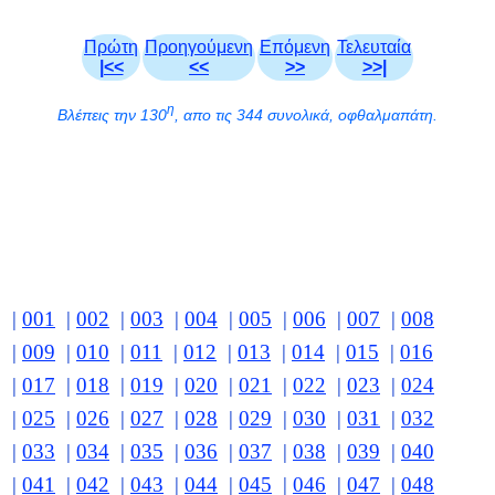
Πρώτη
Προηγούμενη
Επόμενη
Τελευταία
|<<
<<
>>
>>|
η
Βλέπεις την 130
, απο τις 344 συνολικά, οφθαλμαπάτη.
|
001
|
002
|
003
|
004
|
005
|
006
|
007
|
008
|
009
|
010
|
011
|
012
|
013
|
014
|
015
|
016
|
017
|
018
|
019
|
020
|
021
|
022
|
023
|
024
|
025
|
026
|
027
|
028
|
029
|
030
|
031
|
032
|
033
|
034
|
035
|
036
|
037
|
038
|
039
|
040
|
041
|
042
|
043
|
044
|
045
|
046
|
047
|
048