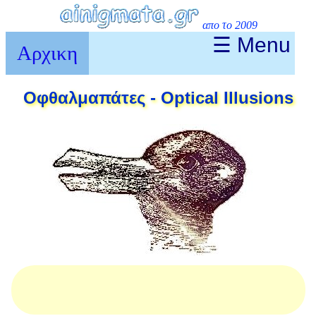
απο το 2009
☰ Menu
Αρχικη
Οφθαλμαπάτες - Optical Illusions