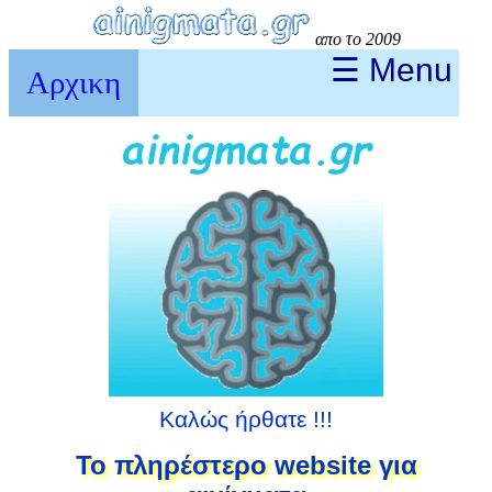
απο το 2009
☰ Menu
Αρχικη
Καλώς ήρθατε !!!
Το πληρέστερο website για