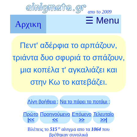
απο το 2009
☰ Menu
Αρχικη
Πεντ' αδέρφια το αρπάζουν,
τριάντα δυο σφυριά το σπάζουν,
μια κοπέλα τ' αγκαλιάζει και
στην Κω το κατεβάζει.
Λίγη βοήθεια ;
Να το πάρει το ποτάμι ;
Πρώτο
Προηγούμενο
Επόμενο
Τελευταίο
|<<
<<
>>
>>|
ο
Βλέπεις το
515
αίνιγμα απο τα
1064
που
βρέθηκαν συνολικά