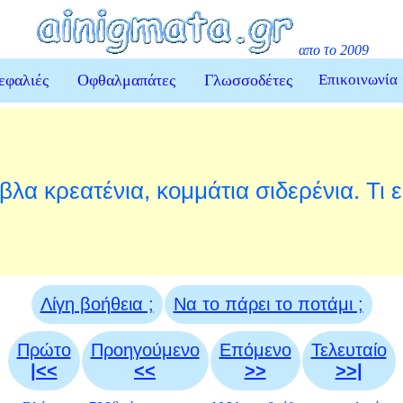
απο το 2009
εφαλιές
Οφθαλμαπάτες
Γλωσσοδέτες
Επικοινωνία
βλα κρεατένια, κομμάτια σιδερένια. Τι εί
Λίγη βοήθεια ;
Να το πάρει το ποτάμι ;
Πρώτο
Προηγούμενο
Επόμενο
Τελευταίο
|<<
<<
>>
>>|
ο