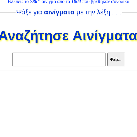
Βλέπεις το
786
αίνιγμα απο τα
1064
που βρέθηκαν συνολικά
Ψάξε για
αινίγματα
με την λέξη . . .
Αναζήτησε Αινίγματ