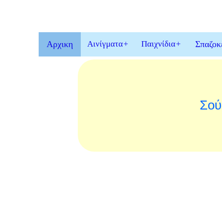
Αρχικη
Αινίγματα
+
Παιχνίδια
+
Σπαζοκ
Σού