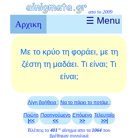
απο το 2009
☰ Menu
Αρχικη
Με το κρύο τη φοράει, με τη
ζέστη τη μαδάει. Τι είναι; Τι
είναι;
Λίγη βοήθεια ;
Να το πάρει το ποτάμι ;
Πρώτο
Προηγούμενο
Επόμενο
Τελευταίο
|<<
<<
>>
>>|
ο
Βλέπεις το
401
αίνιγμα απο τα
1064
που
βρέθηκαν συνολικά