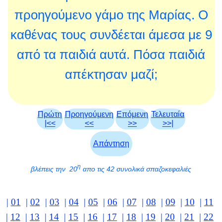
προηγούμενο γάμο της Μαρίας. Ο
καθένας τους συνδέεται άμεσα με 9
από τα παιδιά αυτά. Πόσα παιδιά
απέκτησαν μαζί;
Πρώτη
Προηγούμενη
Επόμενη
Τελευταία
|<<
<<
>>
>>|
Απάντηση
η
βλέπεις την 20
απο τις 42 συνολικά σπαζοκεφαλιές
|
01
|
02
|
03
|
04
|
05
|
06
|
07
|
08
|
09
|
10
|
11
|
12
|
13
|
14
|
15
|
16
|
17
|
18
|
19
|
20
|
21
|
22