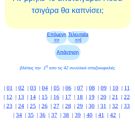
τσιγάρα θα καπνίσει;
Επόμενη
Τελευταία
>>
>>|
Απάντηση
η
βλέπεις την 1
απο τις 42 συνολικά σπαζοκεφαλιές
|
01
|
02
|
03
|
04
|
05
|
06
|
07
|
08
|
09
|
10
|
11
|
12
|
13
|
14
|
15
|
16
|
17
|
18
|
19
|
20
|
21
|
22
|
23
|
24
|
25
|
26
|
27
|
28
|
29
|
30
|
31
|
32
|
33
|
34
|
35
|
36
|
37
|
38
|
39
|
40
|
41
|
42
|