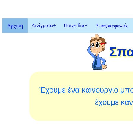
Αρχικη
Αινίγματα
+
Παιχνίδια
+
Σπαζοκεφαλιές
Σπα
Έχουμε ένα καινούργιο μπο
έχουμε καν