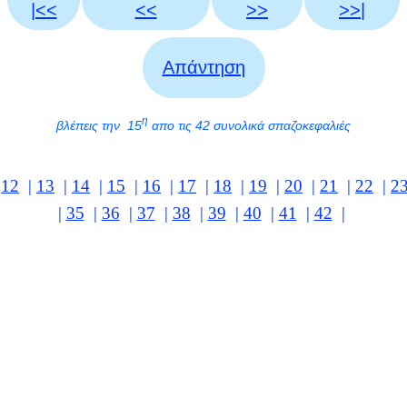
|<<
<<
>>
>>|
Απάντηση
η
βλέπεις την 15
απο τις 42 συνολικά σπαζοκεφαλιές
|
12
|
13
|
14
|
15
|
16
|
17
|
18
|
19
|
20
|
21
|
22
|
2
|
35
|
36
|
37
|
38
|
39
|
40
|
41
|
42
|