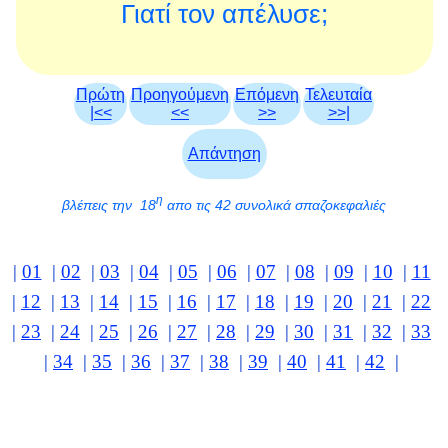
Γιατί τον απέλυσε;
Πρώτη
Προηγούμενη
Επόμενη
Τελευταία
|<<
<<
>>
>>|
Απάντηση
η
βλέπεις την 18
απο τις 42 συνολικά σπαζοκεφαλιές
|
01
|
02
|
03
|
04
|
05
|
06
|
07
|
08
|
09
|
10
|
11
|
12
|
13
|
14
|
15
|
16
|
17
|
18
|
19
|
20
|
21
|
22
|
23
|
24
|
25
|
26
|
27
|
28
|
29
|
30
|
31
|
32
|
33
|
34
|
35
|
36
|
37
|
38
|
39
|
40
|
41
|
42
|