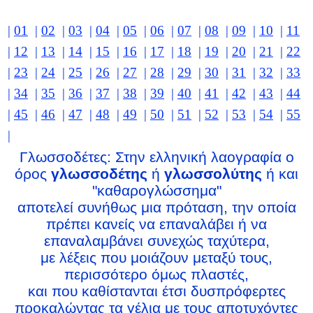
|
01
|
02
|
03
|
04
|
05
|
06
|
07
|
08
|
09
|
10
|
11
|
12
|
13
|
14
|
15
|
16
|
17
|
18
|
19
|
20
|
21
|
22
|
23
|
24
|
25
|
26
|
27
|
28
|
29
|
30
|
31
|
32
|
33
|
34
|
35
|
36
|
37
|
38
|
39
|
40
|
41
|
42
|
43
|
44
|
45
|
46
|
47
|
48
|
49
|
50
|
51
|
52
|
53
|
54
|
55
|
Γλωσσοδέτες: Στην ελληνική λαογραφία ο
όρος
γλωσσοδέτης
ή
γλωσσολύτης
ή και
"καθαρογλώσσημα"
αποτελεί συνήθως μια πρόταση, την οποία
πρέπει κανείς να επαναλάβει ή να
επαναλαμβάνει συνεχώς ταχύτερα,
με λέξεις που μοιάζουν μεταξύ τους,
περισσότερο όμως πλαστές,
και που καθίστανται έτσι δυσπρόφερτες
προκαλώντας τα γέλια με τους αποτυχόντες