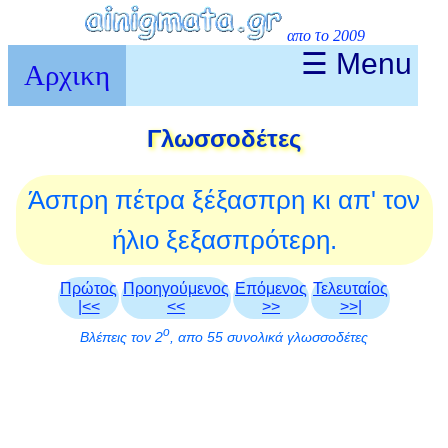
απο το 2009
☰ Menu
Αρχικη
Γλωσσοδέτες
Άσπρη πέτρα ξέξασπρη κι απ' τον
ήλιο ξεξασπρότερη.
Πρώτος
Προηγούμενος
Επόμενος
Τελευταίος
|<<
<<
>>
>>|
ο
Βλέπεις τον 2
, απο 55 συνολικά γλωσσοδέτες