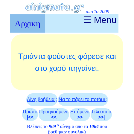
απο το 2009
☰ Menu
Αρχικη
Τριάντα φούστες φόρεσε και
στο χορό πηγαίνει.
Λίγη βοήθεια ;
Να το πάρει το ποτάμι ;
Πρώτο
Προηγούμενο
Επόμενο
Τελευταίο
|<<
<<
>>
>>|
ο
Βλέπεις το
969
αίνιγμα απο τα
1064
που
βρέθηκαν συνολικά