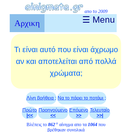
απο το 2009
☰ Menu
Αρχικη
Τι είναι αυτό που είναι άχρωμο
αν και αποτελείται από πολλά
χρώματα;
Λίγη βοήθεια ;
Να το πάρει το ποτάμι ;
Πρώτο
Προηγούμενο
Επόμενο
Τελευταίο
|<<
<<
>>
>>|
ο
Βλέπεις το
862
αίνιγμα απο τα
1064
που
βρέθηκαν συνολικά