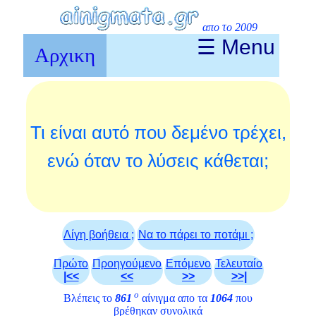
απο το 2009
☰ Menu
Αρχικη
Τι είναι αυτό που δεμένο τρέχει,
ενώ όταν το λύσεις κάθεται;
Λίγη βοήθεια ;
Να το πάρει το ποτάμι ;
Πρώτο
Προηγούμενο
Επόμενο
Τελευταίο
|<<
<<
>>
>>|
ο
Βλέπεις το
861
αίνιγμα απο τα
1064
που
βρέθηκαν συνολικά