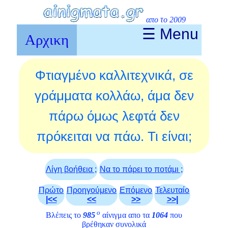
απο το 2009
☰ Menu
Αρχικη
Φτιαγμένο καλλιτεχνικά, σε
γράμματα κολλάω, άμα δεν
πάρω όμως λεφτά δεν
πρόκειται να πάω. Τι είναι;
Λίγη βοήθεια ;
Να το πάρει το ποτάμι ;
Πρώτο
Προηγούμενο
Επόμενο
Τελευταίο
|<<
<<
>>
>>|
ο
Βλέπεις το
985
αίνιγμα απο τα
1064
που
βρέθηκαν συνολικά