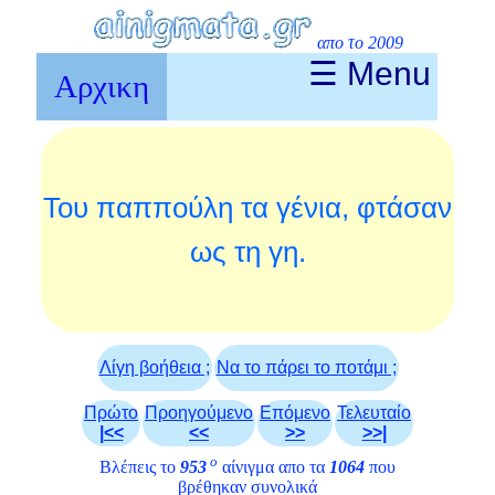
απο το 2009
☰ Menu
Αρχικη
Του παππούλη τα γένια, φτάσαν
ως τη γη.
Λίγη βοήθεια ;
Να το πάρει το ποτάμι ;
Πρώτο
Προηγούμενο
Επόμενο
Τελευταίο
|<<
<<
>>
>>|
ο
Βλέπεις το
953
αίνιγμα απο τα
1064
που
βρέθηκαν συνολικά