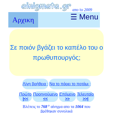
απο το 2009
☰ Menu
Αρχικη
Σε ποιόν βγάζει το καπέλο του ο
πρωθυπουργός;
Λίγη βοήθεια ;
Να το πάρει το ποτάμι ;
Πρώτο
Προηγούμενο
Επόμενο
Τελευταίο
|<<
<<
>>
>>|
ο
Βλέπεις το
768
αίνιγμα απο τα
1064
που
βρέθηκαν συνολικά