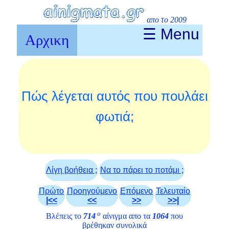
απο το 2009
☰ Menu
Αρχικη
Πώς λέγεται αυτός που πουλάει
φωτιά;
Λίγη βοήθεια ;
Να το πάρει το ποτάμι ;
Πρώτο
Προηγούμενο
Επόμενο
Τελευταίο
|<<
<<
>>
>>|
ο
Βλέπεις το
714
αίνιγμα απο τα
1064
που
βρέθηκαν συνολικά