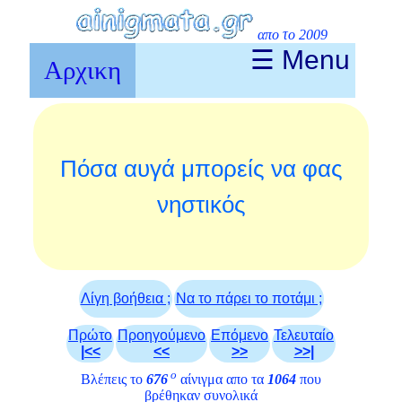
απο το 2009
☰ Menu
Αρχικη
Πόσα αυγά μπορείς να φας
νηστικός
Λίγη βοήθεια ;
Να το πάρει το ποτάμι ;
Πρώτο
Προηγούμενο
Επόμενο
Τελευταίο
|<<
<<
>>
>>|
ο
Βλέπεις το
676
αίνιγμα απο τα
1064
που
βρέθηκαν συνολικά