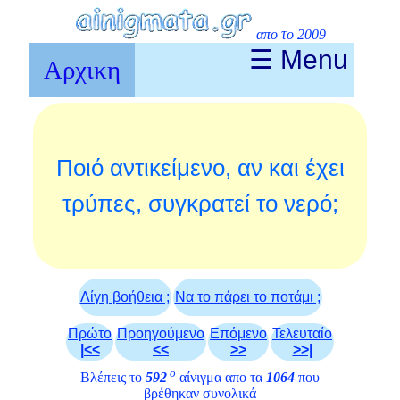
απο το 2009
☰ Menu
Αρχικη
Ποιό αντικείμενο, αν και έχει
τρύπες, συγκρατεί το νερό;
Λίγη βοήθεια ;
Να το πάρει το ποτάμι ;
Πρώτο
Προηγούμενο
Επόμενο
Τελευταίο
|<<
<<
>>
>>|
ο
Βλέπεις το
592
αίνιγμα απο τα
1064
που
βρέθηκαν συνολικά