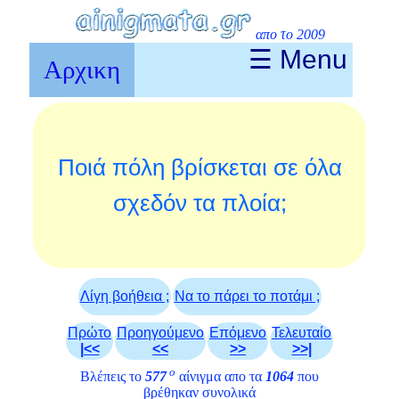
απο το 2009
☰ Menu
Αρχικη
Ποιά πόλη βρίσκεται σε όλα
σχεδόν τα πλοία;
Λίγη βοήθεια ;
Να το πάρει το ποτάμι ;
Πρώτο
Προηγούμενο
Επόμενο
Τελευταίο
|<<
<<
>>
>>|
ο
Βλέπεις το
577
αίνιγμα απο τα
1064
που
βρέθηκαν συνολικά