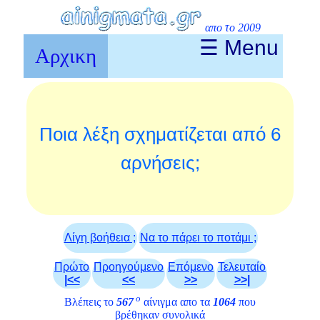
απο το 2009
☰ Menu
Αρχικη
Ποια λέξη σχηματίζεται από 6
αρνήσεις;
Λίγη βοήθεια ;
Να το πάρει το ποτάμι ;
Πρώτο
Προηγούμενο
Επόμενο
Τελευταίο
|<<
<<
>>
>>|
ο
Βλέπεις το
567
αίνιγμα απο τα
1064
που
βρέθηκαν συνολικά