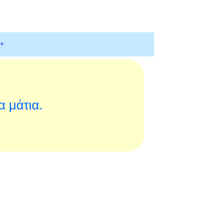
+
α μάτια.