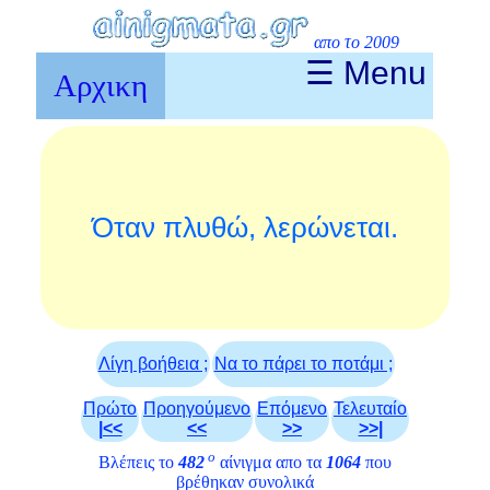
απο το 2009
☰ Menu
Αρχικη
Όταν πλυθώ, λερώνεται.
Λίγη βοήθεια ;
Να το πάρει το ποτάμι ;
Πρώτο
Προηγούμενο
Επόμενο
Τελευταίο
|<<
<<
>>
>>|
ο
Βλέπεις το
482
αίνιγμα απο τα
1064
που
βρέθηκαν συνολικά