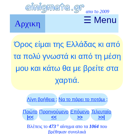
απο το 2009
☰ Menu
Αρχικη
Όρος είμαι της Ελλάδας κι από
τα πολύ γνωστά κι από τη μέση
μου και κάτω θα με βρείτε στα
χαρτιά.
Λίγη βοήθεια ;
Να το πάρει το ποτάμι ;
Πρώτο
Προηγούμενο
Επόμενο
Τελευταίο
|<<
<<
>>
>>|
ο
Βλέπεις το
473
αίνιγμα απο τα
1064
που
βρέθηκαν συνολικά