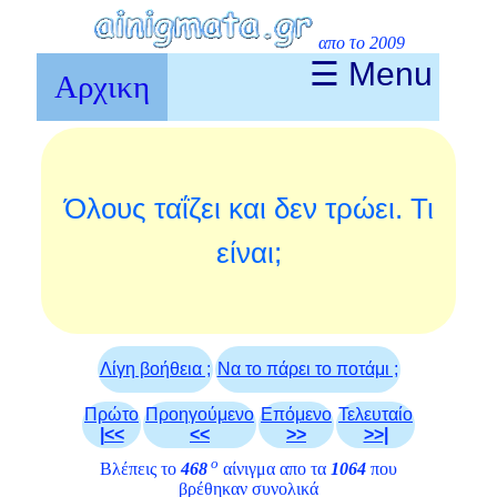
απο το 2009
☰ Menu
Αρχικη
Όλους ταΐζει και δεν τρώει. Τι
είναι;
Λίγη βοήθεια ;
Να το πάρει το ποτάμι ;
Πρώτο
Προηγούμενο
Επόμενο
Τελευταίο
|<<
<<
>>
>>|
ο
Βλέπεις το
468
αίνιγμα απο τα
1064
που
βρέθηκαν συνολικά