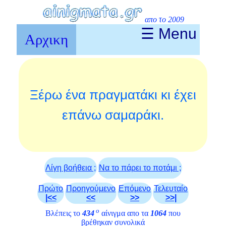
απο το 2009
☰ Menu
Αρχικη
Ξέρω ένα πραγματάκι κι έχει
επάνω σαμαράκι.
Λίγη βοήθεια ;
Να το πάρει το ποτάμι ;
Πρώτο
Προηγούμενο
Επόμενο
Τελευταίο
|<<
<<
>>
>>|
ο
Βλέπεις το
434
αίνιγμα απο τα
1064
που
βρέθηκαν συνολικά