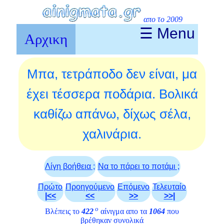
απο το 2009
☰ Menu
Αρχικη
Μπα, τετράποδο δεν είναι, μα
έχει τέσσερα ποδάρια. Βολικά
καθίζω απάνω, δίχως σέλα,
χαλινάρια.
Λίγη βοήθεια ;
Να το πάρει το ποτάμι ;
Πρώτο
Προηγούμενο
Επόμενο
Τελευταίο
|<<
<<
>>
>>|
ο
Βλέπεις το
422
αίνιγμα απο τα
1064
που
βρέθηκαν συνολικά