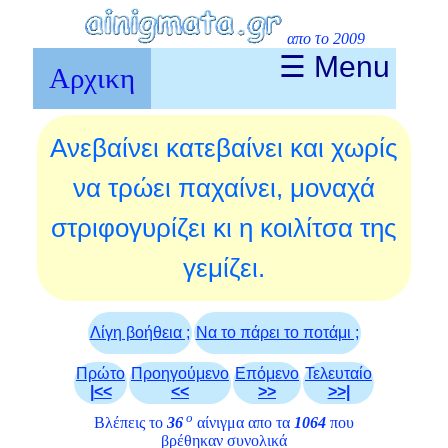
απο το 2009
☰ Menu
Αρχικη
Ανεβαίνει κατεβαίνει και χωρίς
να τρώει παχαίνει, μοναχά
στριφογυρίζει κι η κοιλίτσα της
γεμίζει.
Λίγη βοήθεια ;
Να το πάρει το ποτάμι ;
Πρώτο
Προηγούμενο
Επόμενο
Τελευταίο
|<<
<<
>>
>>|
ο
Βλέπεις το
36
αίνιγμα απο τα
1064
που
βρέθηκαν συνολικά