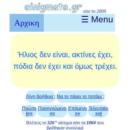
απο το 2009
☰ Menu
Αρχικη
Ήλιος δεν είναι, ακτίνες έχει,
πόδια δεν έχει και όμως τρέχει.
Λίγη βοήθεια ;
Να το πάρει το ποτάμι ;
Πρώτο
Προηγούμενο
Επόμενο
Τελευταίο
|<<
<<
>>
>>|
ο
Βλέπεις το
326
αίνιγμα απο τα
1064
που
βρέθηκαν συνολικά