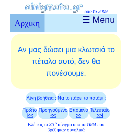
απο το 2009
☰ Menu
Αρχικη
Αν μας δώσει μια κλωτσιά το
πέταλο αυτό, δεν θα
πονέσουμε.
Λίγη βοήθεια ;
Να το πάρει το ποτάμι ;
Πρώτο
Προηγούμενο
Επόμενο
Τελευταίο
|<<
<<
>>
>>|
ο
Βλέπεις το
25
αίνιγμα απο τα
1064
που
βρέθηκαν συνολικά