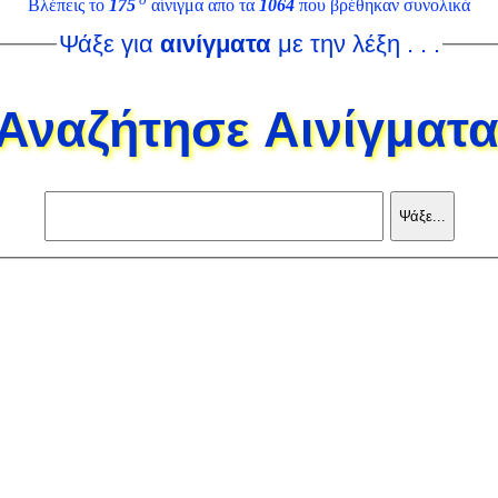
Βλέπεις το
175
αίνιγμα απο τα
1064
που βρέθηκαν συνολικά
Ψάξε για
αινίγματα
με την λέξη . . .
Αναζήτησε Αινίγματ