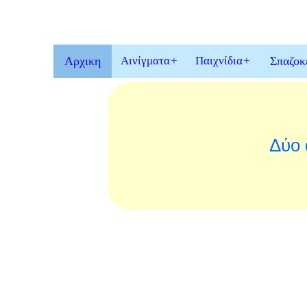
Αρχικη
Αινίγματα
+
Παιχνίδια
+
Σπαζοκ
Δύο 