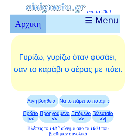
απο το 2009
☰ Menu
Αρχικη
Γυρίζω, γυρίζω όταν φυσάει,
σαν το καράβι ο αέρας με πάει.
Λίγη βοήθεια ;
Να το πάρει το ποτάμι ;
Πρώτο
Προηγούμενο
Επόμενο
Τελευταίο
|<<
<<
>>
>>|
ο
Βλέπεις το
148
αίνιγμα απο τα
1064
που
βρέθηκαν συνολικά