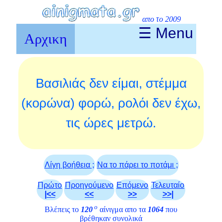
απο το 2009
☰ Menu
Αρχικη
Βασιλιάς δεν είμαι, στέμμα
(κορώνα) φορώ, ρολόι δεν έχω,
τις ώρες μετρώ.
Λίγη βοήθεια ;
Να το πάρει το ποτάμι ;
Πρώτο
Προηγούμενο
Επόμενο
Τελευταίο
|<<
<<
>>
>>|
ο
Βλέπεις το
120
αίνιγμα απο τα
1064
που
βρέθηκαν συνολικά