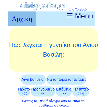
απο το 2009
☰ Menu
Αρχικη
Πως λέγεται η γυναίκα του Αγιου
Βασίλη;
Λίγη βοήθεια ;
Να το πάρει το ποτάμι ;
Πρώτο
Προηγούμενο
Επόμενο
Τελευταίο
|<<
<<
>>
>>|
ο
Βλέπεις το
1055
αίνιγμα απο τα
1064
που
βρέθηκαν συνολικά