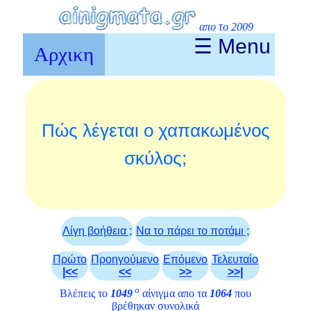
απο το 2009
☰ Menu
Αρχικη
Πώς λέγεται ο χαπακωμένος
σκύλος;
Λίγη βοήθεια ;
Να το πάρει το ποτάμι ;
Πρώτο
Προηγούμενο
Επόμενο
Τελευταίο
|<<
<<
>>
>>|
ο
Βλέπεις το
1049
αίνιγμα απο τα
1064
που
βρέθηκαν συνολικά